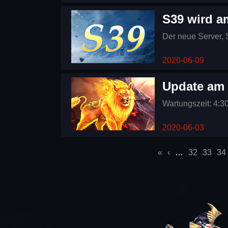
Wahl klicken.
S39 wird a
Der neue Server, S
2020-06-09
Update am 
Wartungszeit: 4:3
2020-06-03
Seiten
«
‹
…
32
33
34