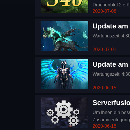
Drachenblut 2 erö
2020-07-08
7/9/2020 um 11:00
viel Spaß und Erfo
Update am 
Wartungszeit: 4:3
2020-07-01
Update am 
Wartungszeit: 4:3
2020-06-15
Serverfusi
Um Ihnen ein bess
Zusammenlegung 
2020-06-15
das Spiel sich wie