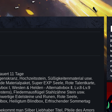
dauert 11 Tage
genskranz, Hochzeitsstein, Süßigkeitenmaterial usw.
e Materialpaket, Super EXP Seele, Rote Talentkarte,
box Ⅰ, Westen & Helden - Alternativbox Ⅱ, Lv.8-Lv.9
tens), Fledermausflügel Stahlzähne Stein usw.
ertige Edelsteine und Runen, Rote Seele,
indbox, Heiligtum Blindbox, Erfrischender Sommertag
bekommt man Silber Liebhaber Titel, Pfeile des Amors