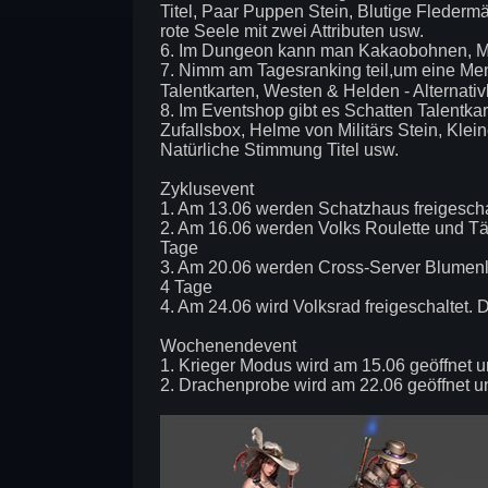
Titel, Paar Puppen Stein, Blutige Flederm
rote Seele mit zwei Attributen usw.
6. Im Dungeon kann man Kakaobohnen, M
7. Nimm am Tagesranking teil,um eine Me
Talentkarten, Westen & Helden - Alternativ
8. Im Eventshop gibt es Schatten Talentkart
Zufallsbox, Helme von Militärs Stein, Kle
Natürliche Stimmung Titel usw.
Zyklusevent
1. Am 13.06 werden Schatzhaus freigescha
2. Am 16.06 werden Volks Roulette und Täg
Tage
3. Am 20.06 werden Cross-Server Blumenli
4 Tage
4. Am 24.06 wird Volksrad freigeschaltet.
Wochenendevent
1. Krieger Modus wird am 15.06 geöffnet u
2. Drachenprobe wird am 22.06 geöffnet u