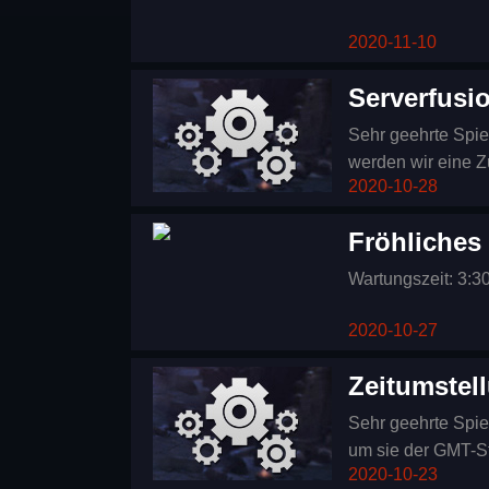
2020-11-10
Serverfusi
Sehr geehrte Spie
werden wir eine
2020-10-28
Zusammenlegung, k
indem Sie die Tas
Fröhliches
Wartungszeit: 3:3
2020-10-27
Zeitumstel
Sehr geehrte Spie
um sie der GMT-S
2020-10-23
gewartet. Es daue