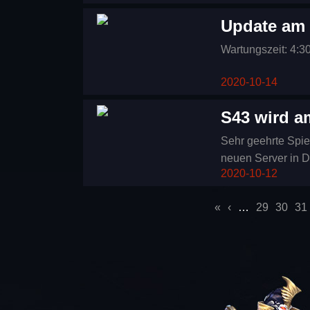
Drachenblut 2 funk
Update am 
Wartungszeit: 4:3
2020-10-14
S43 wird a
Sehr geehrte Spieler, wir sind froh Euch mitzuteilen, dass ba
neuen Server in D
2020-10-12
Kribi, wird am 10
schönen Tag und v
Seiten
«
‹
…
29
30
31