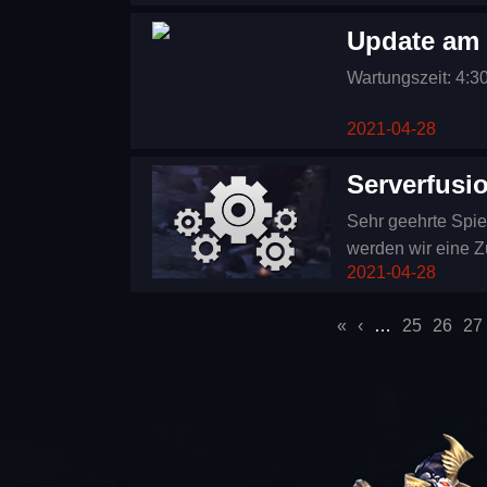
Update am 
Wartungszeit: 4:3
2021-04-28
Serverfusi
Sehr geehrte Spie
werden wir eine
2021-04-28
Zusammenlegung, k
indem Sie die Tas
Seiten
«
‹
…
25
26
27