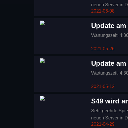
neuen Server in D
2021-06-08
Hacha, wird am 6/
Update am 
Wartungszeit: 4:3
2021-05-26
Update am 
Wartungszeit: 4:3
2021-05-12
S49 wird a
Sehr geehrte Spieler, Wir sind froh Euch mitzuteilen, dass ba
neuen Server in D
2021-04-29
Covenas, wird am 